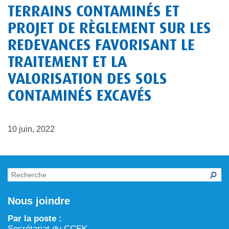
Chronique verte dans Tarralik
TERRAINS CONTAMINÉS ET
ARTIN : Aménagement du territoire/région marine et
Activités d’exploitation et d’exploration minières
PROJET DE RÈGLEMENT SUR LES
procédure d’examen des projets
Eau
REDEVANCES FAVORISANT LE
Processus prévu à la Loi sur l’évaluation d’impact
TRAITEMENT ET LA
Aménagement et gestion du territoire
VALORISATION DES SOLS
Conservation et biodiversité
CONTAMINÉS EXCAVÉS
10 juin, 2022
Nous joindre
Par la poste :
Secrétariat du CCEK