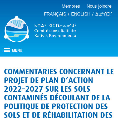
Membres
Nous joindre
FRANÇAIS
ENGLISH
ᐃᓄᒃᑎᑐᑦ
MENU
ACCUEIL
COMMENTARIES CONCERNANT LE
À PROPOS
PROJET DE PLAN D’ACTION
Mandat
PUBLICATIONS
2022–2027 SUR LES SOLS
Procès-verbaux
ÉVALUATION D’IMPACT
Composition
CONTAMINÉS DÉCOULANT DE LA
Évaluation d’impact au Nunavik
NOTRE TRAVAIL
Rapports annuels
Notre histoire
POLITIQUE DE PROTECTION DES
Changements climatiques
CBJNQ : régime de protection de l’environnement et
Mémoires et avis
SOLS ET DE RÉHABILITATION DES
du milieu social
Gestion des matières résiduelles