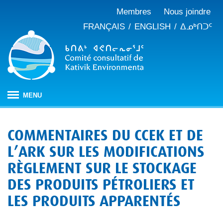
Membres
Nous joindre
FRANÇAIS
ENGLISH
ᐃᓄᒃᑎᑐᑦ
MENU
ACCUEIL
COMMENTAIRES DU CCEK ET DE
À PROPOS
L’ARK SUR LES MODIFICATIONS
Mandat
PUBLICATIONS
RÈGLEMENT SUR LE STOCKAGE
Procès-verbaux
ÉVALUATION D’IMPACT
Composition
DES PRODUITS PÉTROLIERS ET
Évaluation d’impact au Nunavik
NOTRE TRAVAIL
Rapports annuels
Notre histoire
LES PRODUITS APPARENTÉS
Changements climatiques
CBJNQ : régime de protection de l’environnement et
Mémoires et avis
du milieu social
Gestion des matières résiduelles