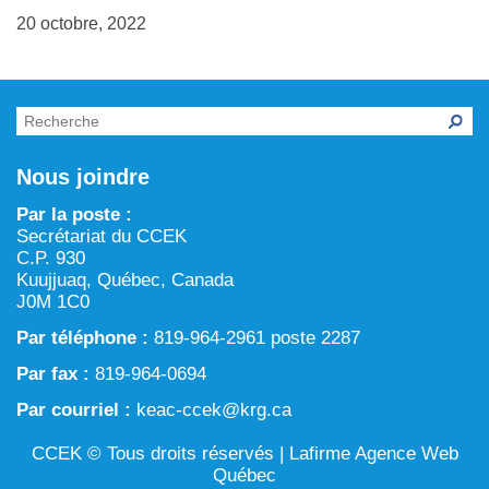
Chronique verte dans Tarralik
20 octobre, 2022
ARTIN : Aménagement du territoire/région marine et
Activités d’exploitation et d’exploration minières
procédure d’examen des projets
Eau
Processus prévu à la Loi sur l’évaluation d’impact
Aménagement et gestion du territoire
Conservation et biodiversité
Nous joindre
Par la poste :
Secrétariat du CCEK
C.P. 930
Kuujjuaq, Québec, Canada
J0M 1C0
Par téléphone :
819-964-2961 poste 2287
Par fax :
819-964-0694
Par courriel :
keac-ccek@krg.ca
CCEK © Tous droits réservés |
Lafirme Agence Web
Québec