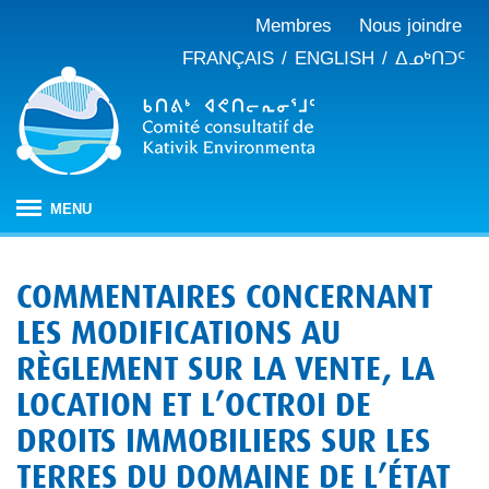
Membres
Nous joindre
FRANÇAIS
ENGLISH
ᐃᓄᒃᑎᑐᑦ
MENU
ACCUEIL
COMMENTAIRES CONCERNANT
À PROPOS
LES MODIFICATIONS AU
Mandat
PUBLICATIONS
RÈGLEMENT SUR LA VENTE, LA
Procès-verbaux
ÉVALUATION D’IMPACT
Composition
LOCATION ET L’OCTROI DE
Évaluation d’impact au Nunavik
NOTRE TRAVAIL
Rapports annuels
Notre histoire
DROITS IMMOBILIERS SUR LES
Changements climatiques
CBJNQ : régime de protection de l’environnement et
Mémoires et avis
TERRES DU DOMAINE DE L’ÉTAT
du milieu social
Gestion des matières résiduelles