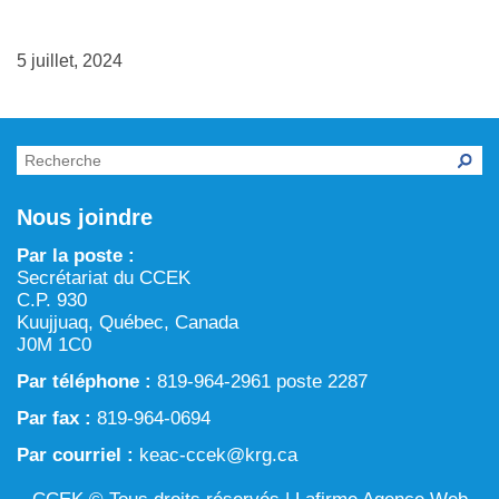
Chronique verte dans Tarralik
ARTIN : Aménagement du territoire/région marine et
Activités d’exploitation et d’exploration minières
procédure d’examen des projets
5 juillet, 2024
Eau
Processus prévu à la Loi sur l’évaluation d’impact
Aménagement et gestion du territoire
Conservation et biodiversité
Nous joindre
Par la poste :
Secrétariat du CCEK
C.P. 930
Kuujjuaq, Québec, Canada
J0M 1C0
Par téléphone :
819-964-2961 poste 2287
Par fax :
819-964-0694
Par courriel :
keac-ccek@krg.ca