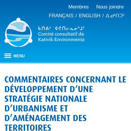
Membres
Nous joindre
FRANÇAIS
ENGLISH
ᐃᓄᒃᑎᑐᑦ
MENU
ACCUEIL
COMMENTAIRES CONCERNANT LE
À PROPOS
DÉVELOPPEMENT D’UNE
Mandat
PUBLICATIONS
STRATÉGIE NATIONALE
Procès-verbaux
ÉVALUATION D’IMPACT
Composition
D’URBANISME ET
Évaluation d’impact au Nunavik
NOTRE TRAVAIL
Rapports annuels
Notre histoire
D’AMÉNAGEMENT DES
Changements climatiques
CBJNQ : régime de protection de l’environnement et
Mémoires et avis
TERRITOIRES
du milieu social
Gestion des matières résiduelles