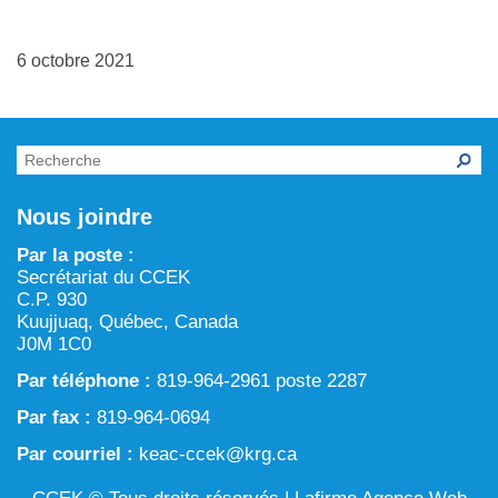
Chronique verte dans Tarralik
ARTIN : Aménagement du territoire/région marine et
Activités d’exploitation et d’exploration minières
procédure d’examen des projets
6 octobre 2021
Eau
Processus prévu à la Loi sur l’évaluation d’impact
Aménagement et gestion du territoire
Conservation et biodiversité
Nous joindre
Par la poste :
Secrétariat du CCEK
C.P. 930
Kuujjuaq, Québec, Canada
J0M 1C0
Par téléphone :
819-964-2961 poste 2287
Par fax :
819-964-0694
Par courriel :
keac-ccek@krg.ca