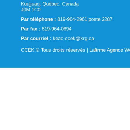
Kuujjuaq, Québec, Canada
J0M 1C0
Par téléphone :
819-964-2961 poste 2287
Par fax :
819-964-0694
Par courriel :
keac-ccek@krg.ca
CCEK © Tous droits réservés |
Lafirme Agence W