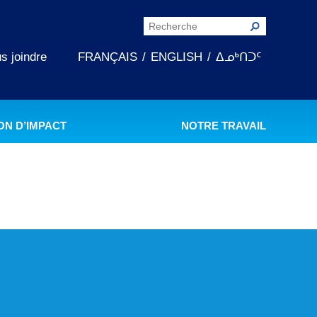
s joindre
FRANÇAIS
ENGLISH
ᐃᓄᒃᑎᑐᑦ
ON D’IMPACT
NOTRE TRAVAIL