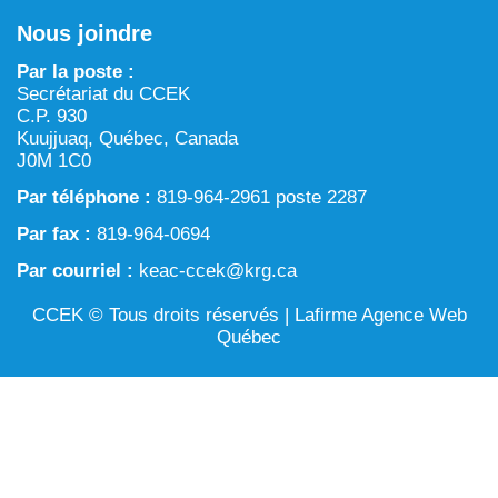
Chronique verte dans Tarralik
Nous joindre
ARTIN : Aménagement du territoire/région marine et
Activités d’exploitation et d’exploration minières
procédure d’examen des projets
Par la poste :
Eau
Secrétariat du CCEK
Processus prévu à la Loi sur l’évaluation d’impact
C.P. 930
Aménagement et gestion du territoire
Kuujjuaq, Québec, Canada
J0M 1C0
Conservation et biodiversité
Par téléphone :
819-964-2961 poste 2287
Par fax :
819-964-0694
Par courriel :
keac-ccek@krg.ca
CCEK © Tous droits réservés |
Lafirme Agence Web
Québec