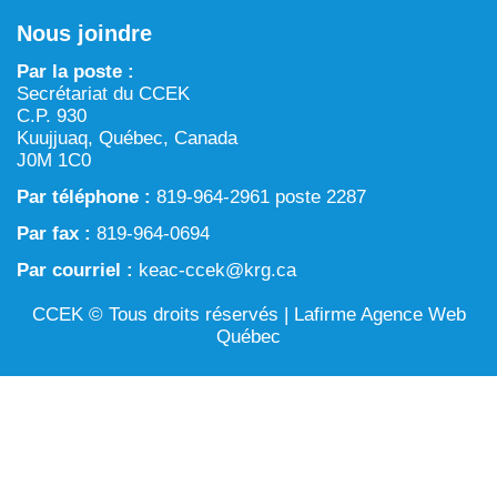
Chronique verte dans Tarralik
Nous joindre
ARTIN : Aménagement du territoire/région marine et
Activités d’exploitation et d’exploration minières
procédure d’examen des projets
Par la poste :
Eau
Secrétariat du CCEK
Processus prévu à la Loi sur l’évaluation d’impact
C.P. 930
Aménagement et gestion du territoire
Kuujjuaq, Québec, Canada
J0M 1C0
Conservation et biodiversité
Par téléphone :
819-964-2961 poste 2287
Par fax :
819-964-0694
Par courriel :
keac-ccek@krg.ca
CCEK © Tous droits réservés |
Lafirme Agence Web
Québec