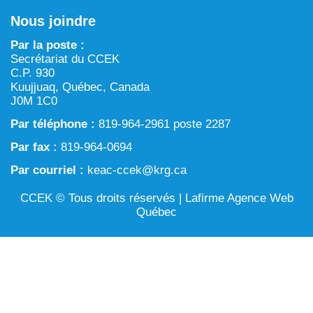
Chronique verte dans Tarralik
Nous joindre
ARTIN : Aménagement du territoire/région marine et
Activités d’exploitation et d’exploration minières
procédure d’examen des projets
Par la poste :
Eau
Secrétariat du CCEK
Processus prévu à la Loi sur l’évaluation d’impact
C.P. 930
Aménagement et gestion du territoire
Kuujjuaq, Québec, Canada
J0M 1C0
Conservation et biodiversité
Par téléphone :
819-964-2961 poste 2287
Par fax :
819-964-0694
Par courriel :
keac-ccek@krg.ca
CCEK © Tous droits réservés |
Lafirme Agence Web
Québec