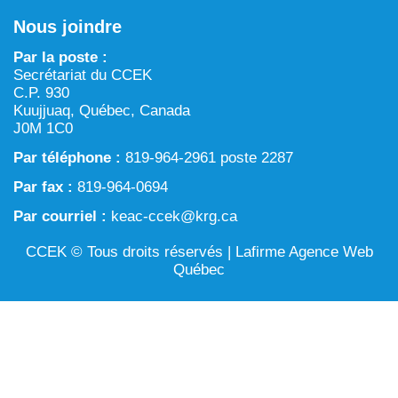
Chronique verte dans Tarralik
Nous joindre
ARTIN : Aménagement du territoire/région marine et
Activités d’exploitation et d’exploration minières
procédure d’examen des projets
Par la poste :
Eau
Secrétariat du CCEK
Processus prévu à la Loi sur l’évaluation d’impact
C.P. 930
Aménagement et gestion du territoire
Kuujjuaq, Québec, Canada
J0M 1C0
Conservation et biodiversité
Par téléphone :
819-964-2961 poste 2287
Par fax :
819-964-0694
Par courriel :
keac-ccek@krg.ca
CCEK © Tous droits réservés |
Lafirme Agence Web
Québec