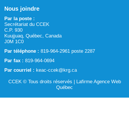
Chronique verte dans Tarralik
Nous joindre
ARTIN : Aménagement du territoire/région marine et
Activités d’exploitation et d’exploration minières
procédure d’examen des projets
Par la poste :
Eau
Secrétariat du CCEK
Processus prévu à la Loi sur l’évaluation d’impact
C.P. 930
Aménagement et gestion du territoire
Kuujjuaq, Québec, Canada
J0M 1C0
Conservation et biodiversité
Par téléphone :
819-964-2961 poste 2287
Par fax :
819-964-0694
Par courriel :
keac-ccek@krg.ca
CCEK © Tous droits réservés |
Lafirme Agence Web
Québec