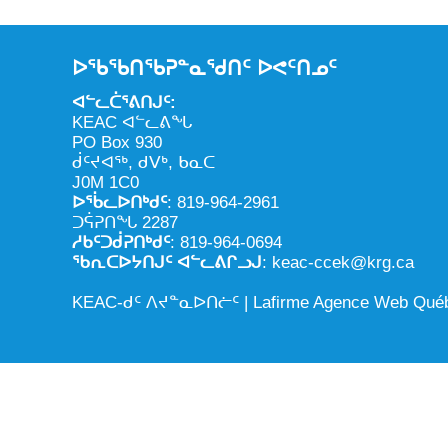
ᐅᖃᖃᑎᖃᕈᓐᓇᖁᑎᑦ ᐅᕙᑦᑎᓄᑦ
ᐊᓪᓚᑖᕐᕕᑎᒍᑦ:
KEAC ᐊᓪᓚᕕᖓ
PO Box 930
ᑰᑦᔪᐊᖅ, ᑯᐯᒃ, ᑲᓇᑕ
J0M 1C0
ᐅᖄᓚᐅᑎᒃᑯᑦ
: 819-964-2961
ᑐᕌᕈᑎᖓ 2287
ᓱᑲᑦᑐᑰᕈᑎᒃᑯᑦ
: 819-964-0694
ᖃᕆᑕᐅᔭᑎᒍᑦ ᐊᓪᓚᕕᒋᓗᒍ
: keac-ccek@krg.ca
KEAC-ᑯᑦ ᐱᔪᓐᓇᐅᑎᓖᑦ |
Lafirme Agence Web Qué