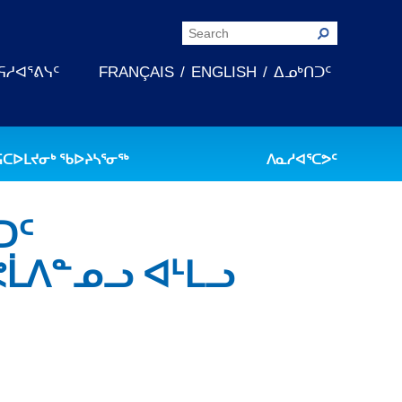
ᕋᓱᐊᕐᕕᓭᑦ
FRANÇAIS
ENGLISH
ᐃᓄᒃᑎᑐᑦ
ᕋᑕᐅᒪᔪᓂᒃ ᖃᐅᔨᓴᕐᓂᖅ
ᐱᓇᓱᐊᕐᑕᕗᑦ
ᑐᑦ
ᒫᐱᓐᓄᓗ ᐊᒻᒪᓗ