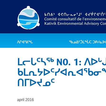
ᐱᒋᐊᕐᕕᖓ
ᖃᓄᐃᑦᑑᒪᖔᑕ ᑐᑭᓯᓇ
ᒪᓕᒐᑦᓴᖅ NO. 1: ᐱᐅ
ᑲᒪᕆᔭᐅᑦᓯᐊᕆᐊᖃᓂᖓᓄ
ᑎᒥᐅᔪᓄᑦ
april 2016