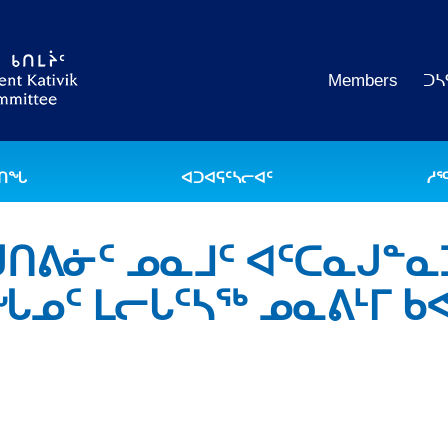
Members
ᑐᓴ
ᐅᑎᖓ
ᐊᑐᐊᕋᑦᓴᓕᐊᑦ
ᓱᕐ
ᒡᒍᑎᕕᓃᑦ ᓄᓇᒧᑦ ᐊᑦᑕᓇᒍᓐᓇ
ᑦ ᒪᓕᒐᑦᓴᖅ ᓄᓇᕕᒻᒥ ᑲᕙ